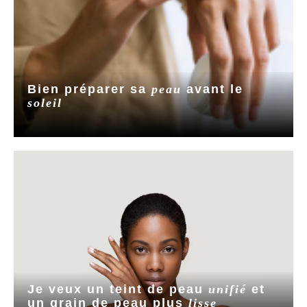
Bien préparer sa
peau
avant le
soleil
Je veux un teint de peau
unifié
et
un grain de peau plus
lisse