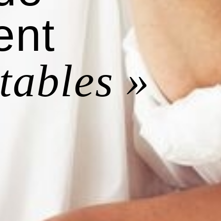
ent
tables »