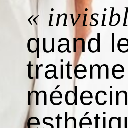
« invisib
quand l
traiteme
médeci
esthétiq