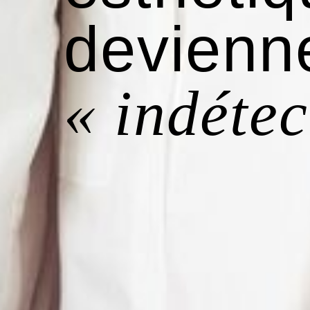
devienn
« indétec