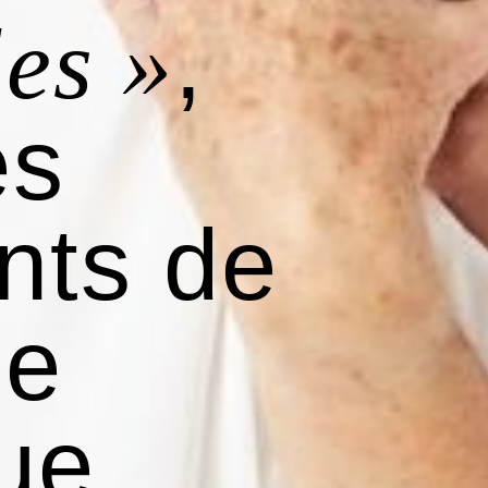
,
les »
es
nts de
ne
ue