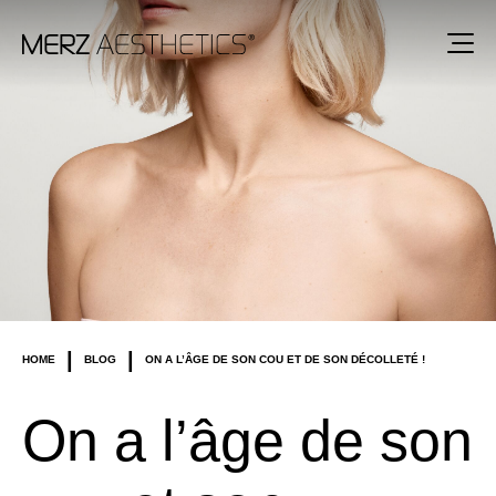
|
|
HOME
BLOG
ON A L’ÂGE DE SON COU ET DE SON DÉCOLLETÉ !
On a l’âge de son