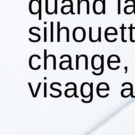
quand l
silhouet
change, 
visage a