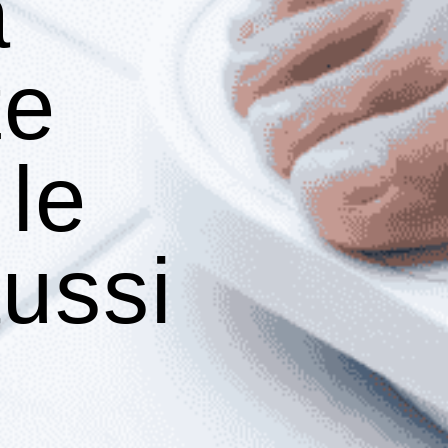
a
te
le
ussi