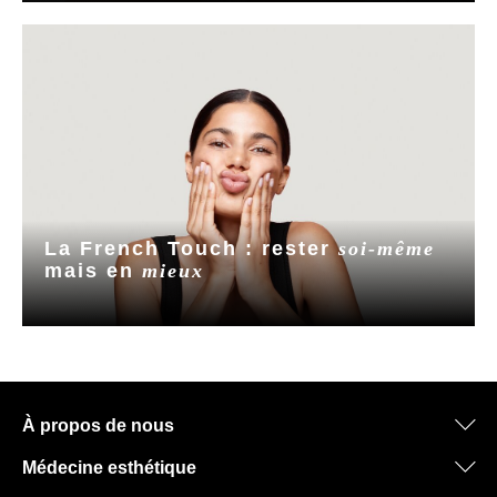
La French Touch : rester
soi-même
mais en
mieux
À propos de nous
Médecine esthétique